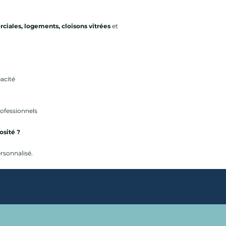
rciales, logements, cloisons vitrées
et
acité
rofessionnels
osité ?
rsonnalisé.