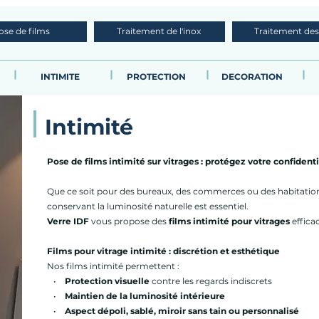
ose de films
Traitement de l'inox
Traitement des
INTIMITE
PROTECTION
DECORATION
Intimité
Pose de films intimité sur vitrages : protégez votre confidentia
Que ce soit pour des bureaux, des commerces ou des habitations,
conservant la luminosité naturelle est essentiel.
Verre IDF
vous propose des
films intimité pour vitrages
effica
Films pour vitrage intimité : discrétion et esthétique
Nos films intimité permettent :
•
Protection visuelle
contre les regards indiscrets
•
Maintien de la luminosité intérieure
•
Aspect dépoli, sablé, miroir sans tain ou personnalisé