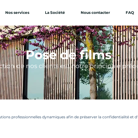
Nos services
La Société
Nous contacter
FAQ
Pose de films
ction de nos clie
nts est no
tre principale préo
ions professionnelles dynamiques afin de préserver la confidentialité et d'