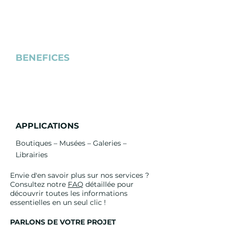
• Blocage jusqu’à 100 % des UV
• Protection invisible
• Durée de vie jusqu’à 10 ans
• Solutions combinées possibles
BENEFICES
• Couleurs préservées
• Matériaux protégés
• Valorisation des produits
APPLICATIONS
Boutiques – Musées – Galeries –
Librairies
Envie d'en savoir plus sur nos services ?
Consultez notre
FAQ
détaillée pour
découvrir toutes les informations
essentielles en un seul clic !
PARLONS DE VOTRE PROJET