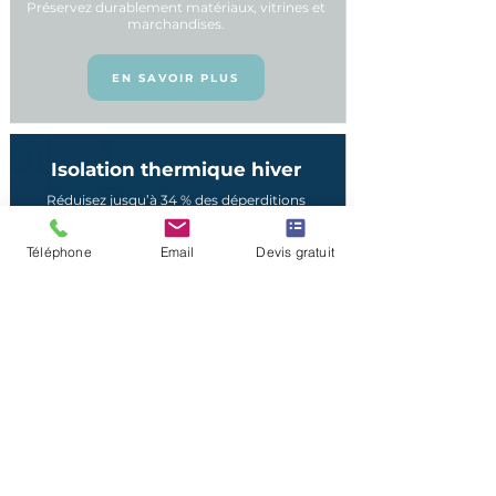
Préservez durablement matériaux, vitrines et
marchandises.
EN SAVOIR PLUS
Isolation thermique hiver
Réduisez jusqu’à 34 % des déperditions
thermiques.
Téléphone
Email
Devis gratuit
EN SAVOIR PLUS
Réduire la chaleur sous
verrières
Traitez les zones les plus exposées du
bâtiment.
EN SAVOIR PLUS