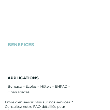
• Réduction thermique jusqu’à 5 à
8°C
• Diminution des besoins en
climatisation
• Compatible politiques de sobriété
énergétique
• ROI rapide (2 à 3 ans)
BENEFICES
• Économies CAPEX et OPEX
• Réduction empreinte carbone
• Confort durable
APPLICATIONS
Bureaux – Écoles – Hôtels – EHPAD –
Open spaces
Envie d'en savoir plus sur nos services ?
Consultez notre
FAQ
détaillée pour