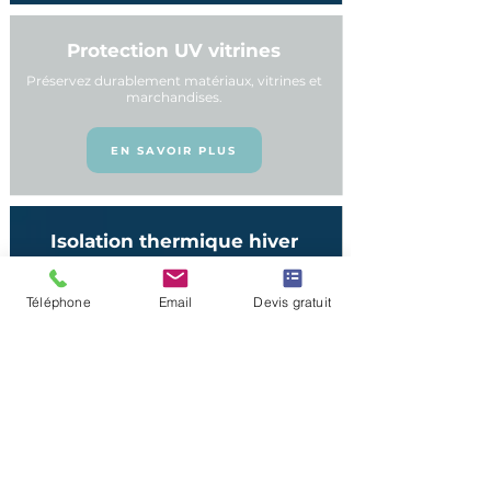
Protection UV vitrines
Préservez durablement matériaux, vitrines et
marchandises.
EN SAVOIR PLUS
Isolation thermique hiver
Réduisez jusqu’à 34 % des déperditions
thermiques.
Téléphone
Email
Devis gratuit
EN SAVOIR PLUS
Réduire la chaleur sous
verrières
Traitez les zones les plus exposées du